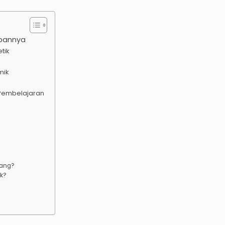
apannya
etik
mik
Pembelajaran
rang?
k?