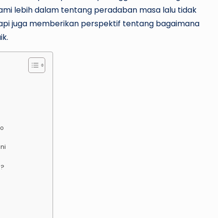
ami lebih dalam tentang peradaban masa lalu tidak
api juga memberikan perspektif tentang bagaimana
k.
no
ni
g?