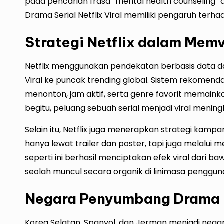
pada pencarian frasa “mental health counseling” 
Drama Serial Netflix Viral memiliki pengaruh terh
Strategi Netflix dalam Memv
Netflix menggunakan pendekatan berbasis data da
Viral ke puncak trending global. Sistem rekomend
menonton, jam aktif, serta genre favorit memain
begitu, peluang sebuah serial menjadi viral meningk
Selain itu, Netflix juga menerapkan strategi kampa
hanya lewat trailer dan poster, tapi juga melalui
seperti ini berhasil menciptakan efek viral dari b
seolah muncul secara organik di linimasa penggun
Negara Penyumbang Drama N
Korea Selatan, Spanyol, dan Jerman menjadi ne