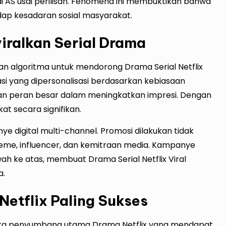
di AS usai perilisan. Fenomena ini membuktikan bahwa
adap kesadaran sosial masyarakat.
iralkan Serial Drama
n algoritma untuk mendorong Drama Serial Netflix
asi yang dipersonalisasi berdasarkan kebiasaan
kan peran besar dalam meningkatkan impresi. Dengan
at secara signifikan.
nye digital multi-channel. Promosi dilakukan tidak
 meme, influencer, dan kemitraan media. Kampanye
awah ke atas, membuat Drama Serial Netflix Viral
a.
etflix Paling Sukses
gara penyumbang utama Drama Netflix yang mendapat