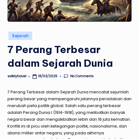
Posted
Sejarah
in
7 Perang Terbesar
dalam Sejarah Dunia
No Comments
safelytravel
18/03/2025
Posted
by
7 Perang Terbesar dalam Sejarah Dunia
mencatat sejumlah
perang besar yang mempengaruhi jalannya peradaban dan
merubah peta politik global. Salah satu perang terbesar
adalah Perang Dunia I (1914-1918), yang melibatkan banyak
negara besar dan mengakibatkan lebih dari 16 juta kematian.
Konflik ini di picu oleh ketegangan politik, nasionalisme, dan
aliansi militer antar negara, yang pada akhirnya