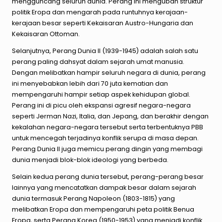
mengguncang seluruh dunia. Perang ini mengubah struktur
politik Eropa dan mengarah pada runtuhnya kerajaan-
kerajaan besar seperti Kekaisaran Austro-Hungaria dan
Kekaisaran Ottoman.
Selanjutnya, Perang Dunia II (1939-1945) adalah salah satu
perang paling dahsyat dalam sejarah umat manusia.
Dengan melibatkan hampir seluruh negara di dunia, perang
ini menyebabkan lebih dari 70 juta kematian dan
mempengaruhi hampir setiap aspek kehidupan global.
Perang ini di picu oleh ekspansi agresif negara-negara
seperti Jerman Nazi, Italia, dan Jepang, dan berakhir dengan
kekalahan negara-negara tersebut serta terbentuknya PBB
untuk mencegah terjadinya konflik serupa di masa depan.
Perang Dunia II juga memicu perang dingin yang membagi
dunia menjadi blok-blok ideologi yang berbeda.
Selain kedua perang dunia tersebut, perang-perang besar
lainnya yang mencatatkan dampak besar dalam sejarah
dunia termasuk Perang Napoleon (1803-1815) yang
melibatkan Eropa dan mempengaruhi peta politik Benua
Eropa, serta Perang Korea (1950-1953) yang menjadi konflik