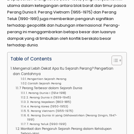
utama dalam ketegangan antara blok barat dan timur pasca
Perang Dunia II. Perang Vietnam (1955-1975) dan Perang
Teluk (1990-1991) juga memberikan pengaruh signifikan
terhadap geopolitik dan hubungan internasional. Perang-
perang ini menggambarkan betapa besar dan luasnya
dampak yang di timbulkan oleh konflik berskala besar
terhadap dunia.
Table of Contents
Mengenal Lebih Dekat Apa Itu Sejarah Perang? Pengertian
dan Contohnya
Pengertian Sejarah Perang
Contoh Sejarah Perang
7 Perang Terbesar dalam Sejarah Dunia
1. Perang Dunia I (1914-1918)
2. Perang Dunia II (1939-1945)
3. Perang Napoleon (1803-1815)
4. Perang Korea (1950-1953)
5. Perang Vietnam (1955-1975)
6. Perang Dunia III yang Dikhawatirkan (Perang Dingin, 1947-
1991)
7. Perang Teluk (1990-1991)
Manfaat dan Pengaruh Sejarah Perang dalam Kehidupan
Sehari-Hari