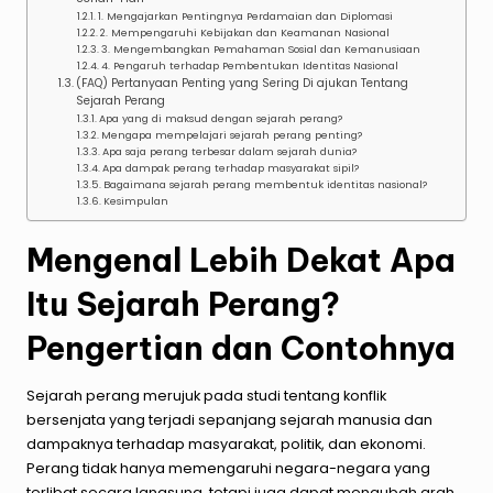
1. Mengajarkan Pentingnya Perdamaian dan Diplomasi
2. Mempengaruhi Kebijakan dan Keamanan Nasional
3. Mengembangkan Pemahaman Sosial dan Kemanusiaan
4. Pengaruh terhadap Pembentukan Identitas Nasional
(FAQ) Pertanyaan Penting yang Sering Di ajukan Tentang
Sejarah Perang
Apa yang di maksud dengan sejarah perang?
Mengapa mempelajari sejarah perang penting?
Apa saja perang terbesar dalam sejarah dunia?
Apa dampak perang terhadap masyarakat sipil?
Bagaimana sejarah perang membentuk identitas nasional?
Kesimpulan
Mengenal Lebih Dekat Apa
Itu Sejarah Perang?
Pengertian dan Contohnya
Sejarah perang merujuk pada studi tentang konflik
bersenjata yang terjadi sepanjang sejarah manusia dan
dampaknya terhadap masyarakat, politik, dan ekonomi.
Perang tidak hanya memengaruhi negara-negara yang
terlibat secara langsung, tetapi juga dapat mengubah arah