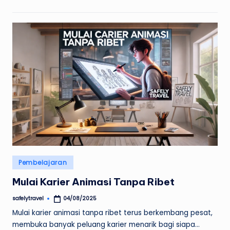
Posted
Pembelajaran
in
Mulai Karier Animasi Tanpa Ribet
safelytravel
04/08/2025
Posted
by
Mulai karier animasi tanpa ribet terus berkembang pesat,
membuka banyak peluang karier menarik bagi siapa…