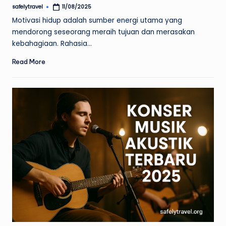
safelytravel
11/08/2025
Posted
by
Motivasi hidup adalah sumber energi utama yang
mendorong seseorang meraih tujuan dan merasakan
kebahagiaan. Rahasia…
Read More