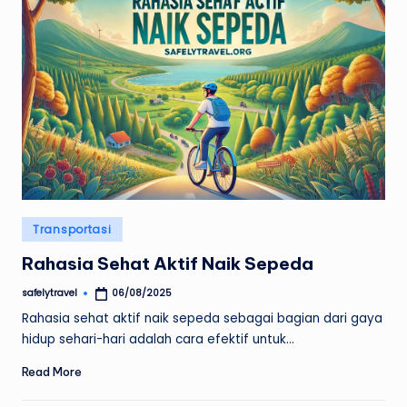
Posted
Transportasi
in
Rahasia Sehat Aktif Naik Sepeda
safelytravel
06/08/2025
Posted
by
Rahasia sehat aktif naik sepeda sebagai bagian dari gaya
hidup sehari-hari adalah cara efektif untuk…
Read More