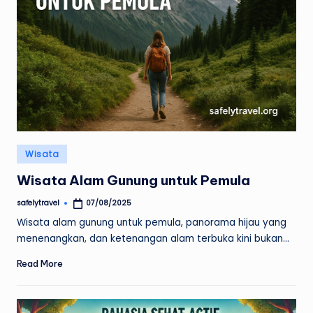
Posted
Wisata
in
Wisata Alam Gunung untuk Pemula
safelytravel
07/08/2025
Posted
by
Wisata alam gunung untuk pemula, panorama hijau yang
menenangkan, dan ketenangan alam terbuka kini bukan…
Read More