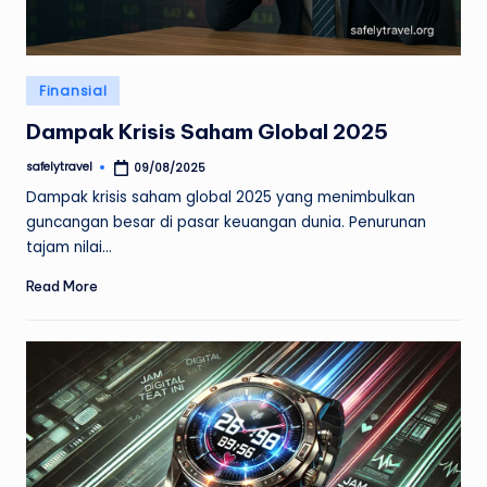
Posted
Finansial
in
Dampak Krisis Saham Global 2025
safelytravel
09/08/2025
Posted
by
Dampak krisis saham global 2025 yang menimbulkan
guncangan besar di pasar keuangan dunia. Penurunan
tajam nilai…
Read More