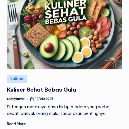
Posted
Kuliner
in
Kuliner Sehat Bebas Gula
safelytravel
12/08/2025
Posted
by
Di tengah maraknya gaya hidup modern yang serba
cepat, banyak orang mulai sadar akan pentingnya…
Read More