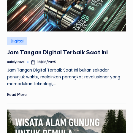
Posted
Digital
in
Jam Tangan Digital Terbaik Saat Ini
safelytravel
08/08/2025
Posted
by
Jam Tangan Digital Terbaik Saat Ini bukan sekadar
penunjuk waktu, melainkan perangkat revolusioner yang
memadukan teknologi,…
Read More