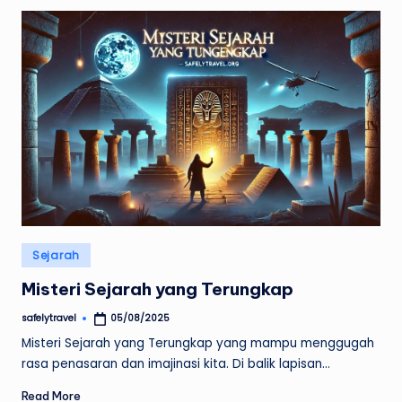
Posted
Sejarah
in
Misteri Sejarah yang Terungkap
safelytravel
05/08/2025
Posted
by
Misteri Sejarah yang Terungkap yang mampu menggugah
rasa penasaran dan imajinasi kita. Di balik lapisan…
Read More