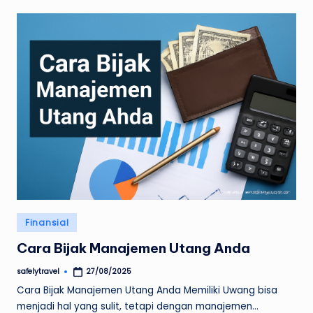
Posted
Finansial
in
Cara Bijak Manajemen Utang Anda
safelytravel
27/08/2025
Posted
by
Cara Bijak Manajemen Utang Anda Memiliki Uwang bisa
menjadi hal yang sulit, tetapi dengan manajemen…