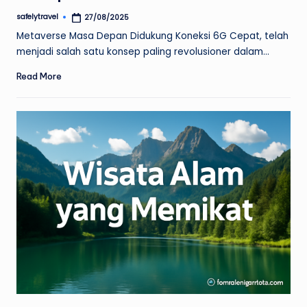
safelytravel
27/08/2025
Posted
by
Metaverse Masa Depan Didukung Koneksi 6G Cepat, telah
menjadi salah satu konsep paling revolusioner dalam…
Read More