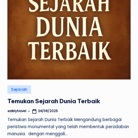
Posted
Sejarah
in
Temukan Sejarah Dunia Terbaik
safelytravel
24/08/2025
Posted
by
Temukan Sejarah Dunia Terbaik Mengandung berbagai
peristiwa monumental yang telah membentuk peradaban
manusia. dengan menggali…