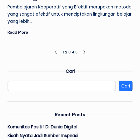
by
Pembelajaran Kooperatif yang Efektif merupakan metode
yang sangat efektif untuk menciptakan lingkungan belajar
yang lebih…
Read More
Paginasi
1
2
3
4
5
PREVIOUS
NEXT
PAGE
PAGE
pos
Cari
Cari
Recent Posts
Komunitas Positif Di Dunia Digital
Kisah Nyata Jadi Sumber Inspirasi