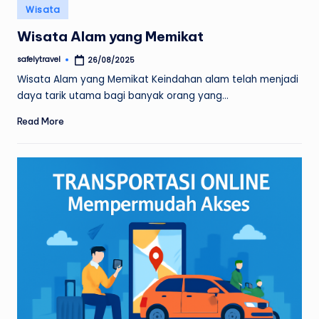
Posted
Wisata
in
Wisata Alam yang Memikat
safelytravel
26/08/2025
Posted
by
Wisata Alam yang Memikat Keindahan alam telah menjadi
daya tarik utama bagi banyak orang yang…
Read More