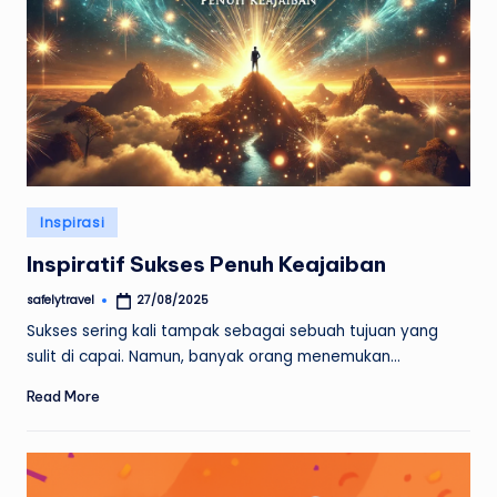
Posted
Inspirasi
in
Inspiratif Sukses Penuh Keajaiban
safelytravel
27/08/2025
Posted
by
Sukses sering kali tampak sebagai sebuah tujuan yang
sulit di capai. Namun, banyak orang menemukan…
Read More