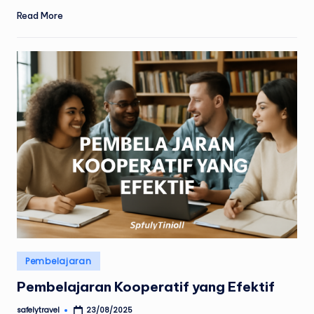
Read More
Posted
Pembelajaran
in
Pembelajaran Kooperatif yang Efektif
safelytravel
23/08/2025
Posted