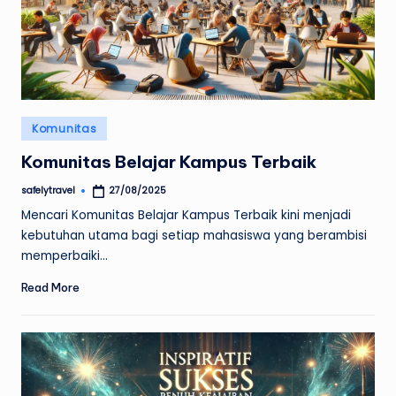
Posted
Komunitas
in
Komunitas Belajar Kampus Terbaik
safelytravel
27/08/2025
Posted
by
Mencari Komunitas Belajar Kampus Terbaik kini menjadi
kebutuhan utama bagi setiap mahasiswa yang berambisi
memperbaiki…
Read More