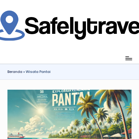
Skip
to
content
jahi
ia
gan
ang
Beranda
»
Wisata Pantai