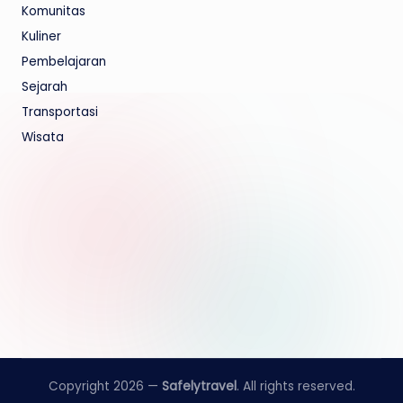
Komunitas
Kuliner
Pembelajaran
Sejarah
Transportasi
Wisata
Copyright 2026 —
Safelytravel
. All rights reserved.