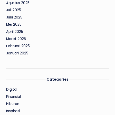
Agustus 2025
Juli 2025
Juni 2025
Mei 2025
April 2025
Maret 2025
Februari 2025
Januari 2025
Categories
Digital
Finansial
Hiburan
Inspirasi