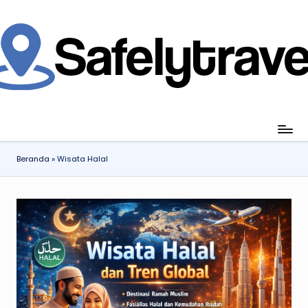
Skip
to
content
jahi
ia
gan
ang
Beranda
»
Wisata Halal