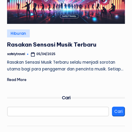
Posted
Hiburan
in
Rasakan Sensasi Musik Terbaru
safelytravel
05/04/2025
Posted
by
Rasakan Sensasi Musik Terbaru selalu menjadi sorotan
utama bagi para penggemar dan pencinta musik. Setiap…
Read More
Cari
Cari