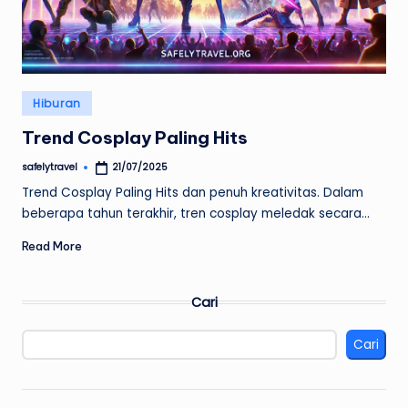
Posted
Hiburan
in
Trend Cosplay Paling Hits
safelytravel
21/07/2025
Posted
by
Trend Cosplay Paling Hits dan penuh kreativitas. Dalam
beberapa tahun terakhir, tren cosplay meledak secara…
Read More
Cari
Cari