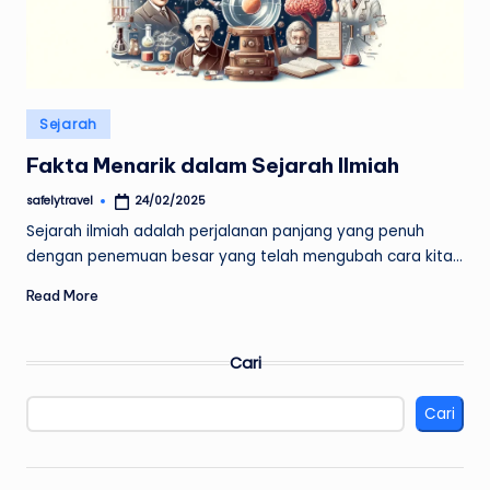
Posted
Sejarah
in
Fakta Menarik dalam Sejarah Ilmiah
safelytravel
24/02/2025
Posted
by
Sejarah ilmiah adalah perjalanan panjang yang penuh
dengan penemuan besar yang telah mengubah cara kita…
Read More
Cari
Cari