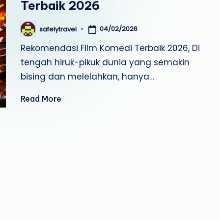
a
Terbaik 2026
v
04/02/2026
safelytravel
Posted
e
by
Rekomendasi Film Komedi Terbaik 2026, Di
l
tengah hiruk-pikuk dunia yang semakin
bising dan melelahkan, hanya…
Read More