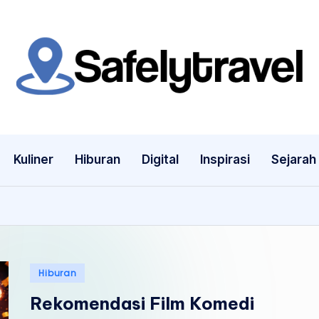
S
Jelajahi
Dunia
a
dengan
f
Tenang
Kuliner
Hiburan
Digital
Inspirasi
Sejarah
e
l
y
t
Posted
Hiburan
r
in
Rekomendasi Film Komedi