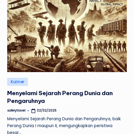
Posted
Kuliner
in
Menyelami Sejarah Perang Dunia dan
Pengaruhnya
safelytravel
02/02/2025
Posted
by
Menyelami Sejarah Perang Dunia dan Pengaruhnya, baik
Perang Dunia I maupun II, mengungkapkan peristiwa
besar…