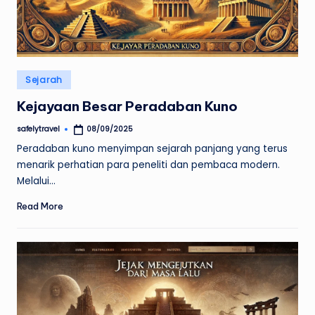
Posted
Sejarah
in
Kejayaan Besar Peradaban Kuno
safelytravel
08/09/2025
Posted
by
Peradaban kuno menyimpan sejarah panjang yang terus
menarik perhatian para peneliti dan pembaca modern.
Melalui…
Read More