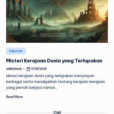
Posted
Sejarah
in
Misteri Kerajaan Dunia yang Terlupakan
safelytravel
17/05/2025
Posted
by
Misteri kerajaan dunia yang terlupakan menyimpan
berbagai cerita menakjubkan tentang kerajaan-kerajaan
yang pernah berjaya namun…
Read More
Cari