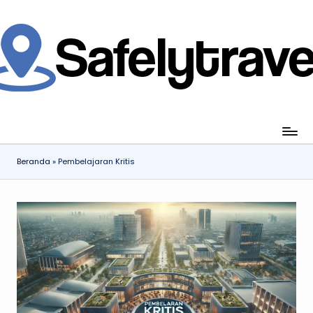
Skip
to
content
jahi
ia
gan
ang
Beranda
»
Pembelajaran Kritis