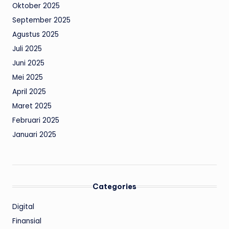
Oktober 2025
September 2025
Agustus 2025
Juli 2025
Juni 2025
Mei 2025
April 2025
Maret 2025
Februari 2025
Januari 2025
Categories
Digital
Finansial