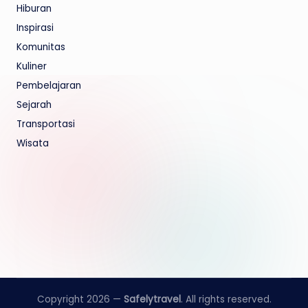
Hiburan
Inspirasi
Komunitas
Kuliner
Pembelajaran
Sejarah
Transportasi
Wisata
Copyright 2026 —
Safelytravel
. All rights reserved.