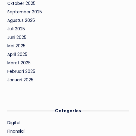
Oktober 2025
September 2025
Agustus 2025
Juli 2025
Juni 2025
Mei 2025
April 2025
Maret 2025
Februari 2025
Januari 2025
Categories
Digital
Finansial