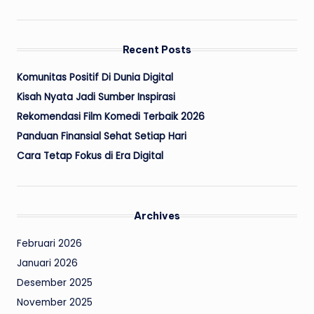
Recent Posts
Komunitas Positif Di Dunia Digital
Kisah Nyata Jadi Sumber Inspirasi
Rekomendasi Film Komedi Terbaik 2026
Panduan Finansial Sehat Setiap Hari
Cara Tetap Fokus di Era Digital
Archives
Februari 2026
Januari 2026
Desember 2025
November 2025