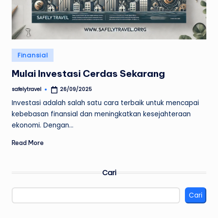
Posted
Finansial
in
Mulai Investasi Cerdas Sekarang
safelytravel
26/09/2025
Posted
by
Investasi adalah salah satu cara terbaik untuk mencapai
kebebasan finansial dan meningkatkan kesejahteraan
ekonomi. Dengan…
Read More
Cari
Cari