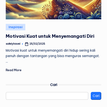
Posted
Inspirasi
in
Motivasi Kuat untuk Menyemangati Diri
safelytravel
25/02/2025
Posted
by
Motivasi kuat untuk menyemangati diri hidup sering kali
penuh dengan tantangan yang bisa menguras semangat.
…
Read More
Cari
Cari