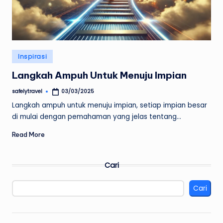
Posted
Inspirasi
in
Langkah Ampuh Untuk Menuju Impian
safelytravel
03/03/2025
Posted
by
Langkah ampuh untuk menuju impian, setiap impian besar
di mulai dengan pemahaman yang jelas tentang…
Read More
Cari
Cari