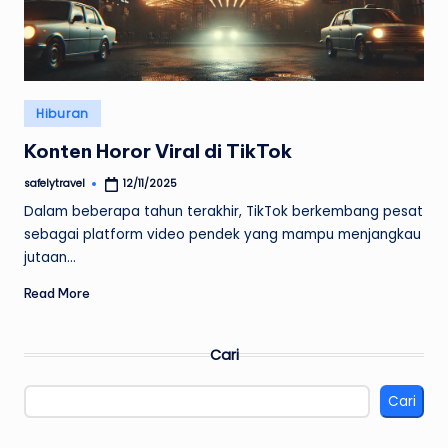
Posted
Hiburan
in
Konten Horor Viral di TikTok
safelytravel
12/11/2025
Posted
by
Dalam beberapa tahun terakhir, TikTok berkembang pesat
sebagai platform video pendek yang mampu menjangkau
jutaan…
Read More
Cari
Cari