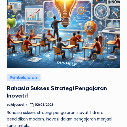
Posted
Pembelajaran
in
Rahasia Sukses Strategi Pengajaran
Inovatif
safelytravel
02/03/2025
Posted
by
Rahasia sukses strategi pengajaran inovatif di era
pendidikan modern, inovasi dalam pengajaran menjadi
kunci untuk…