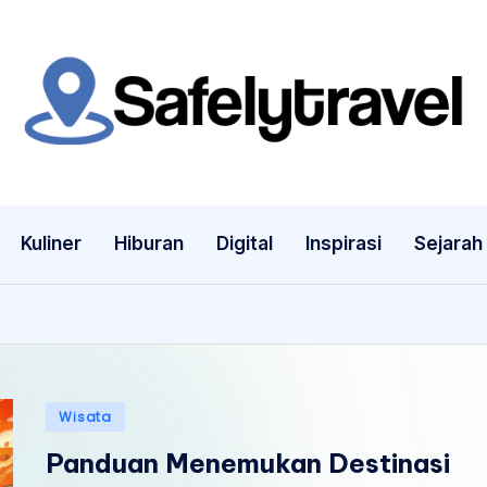
S
Jelajahi
Dunia
a
dengan
f
Tenang
Kuliner
Hiburan
Digital
Inspirasi
Sejarah
e
l
y
t
Posted
Wisata
r
in
Panduan Menemukan Destinasi