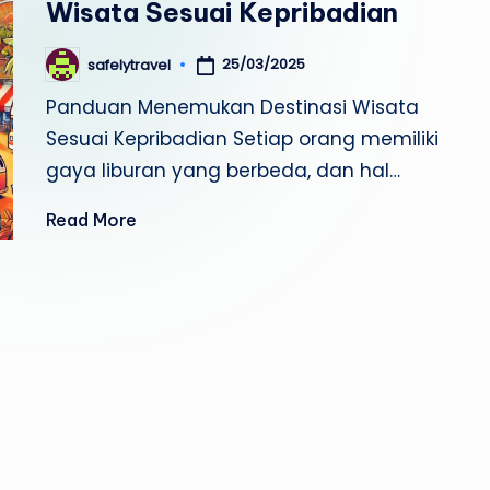
a
Wisata Sesuai Kepribadian
v
25/03/2025
safelytravel
Posted
e
by
Panduan Menemukan Destinasi Wisata
l
Sesuai Kepribadian Setiap orang memiliki
gaya liburan yang berbeda, dan hal…
Read More