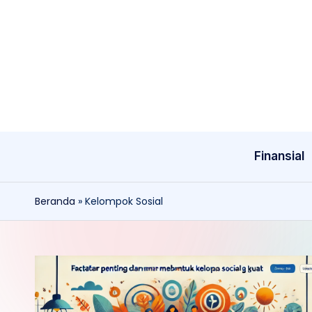
Skip
to
content
Finansial
Beranda
»
Kelompok Sosial