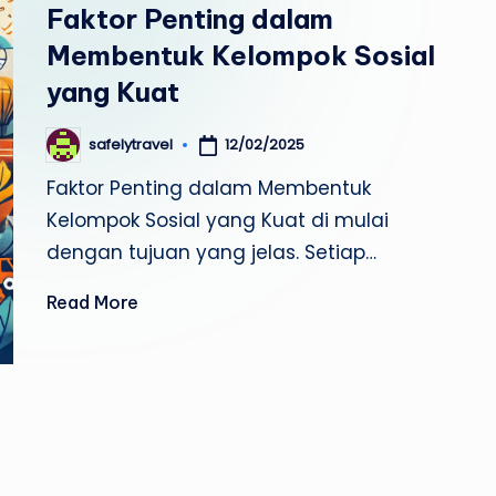
a
in
Faktor Penting dalam
v
Membentuk Kelompok Sosial
e
yang Kuat
l
12/02/2025
safelytravel
Posted
by
Faktor Penting dalam Membentuk
Kelompok Sosial yang Kuat di mulai
dengan tujuan yang jelas. Setiap…
Read More