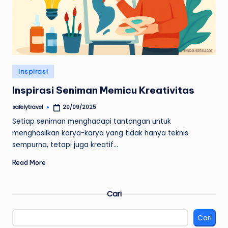
Posted
Inspirasi
in
Inspirasi Seniman Memicu Kreativitas
safelytravel
20/09/2025
Posted
by
Setiap seniman menghadapi tantangan untuk
menghasilkan karya-karya yang tidak hanya teknis
sempurna, tetapi juga kreatif…
Read More
Cari
Cari