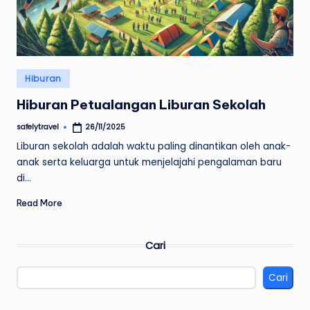
Posted
Hiburan
in
Hiburan Petualangan Liburan Sekolah
safelytravel
26/11/2025
Posted
by
Liburan sekolah adalah waktu paling dinantikan oleh anak-
anak serta keluarga untuk menjelajahi pengalaman baru
di…
Read More
Cari
Cari