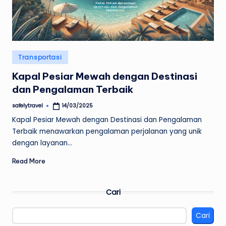
Posted
Transportasi
in
Kapal Pesiar Mewah dengan Destinasi
dan Pengalaman Terbaik
safelytravel
14/03/2025
Posted
by
Kapal Pesiar Mewah dengan Destinasi dan Pengalaman
Terbaik menawarkan pengalaman perjalanan yang unik
dengan layanan…
Read More
Cari
Cari