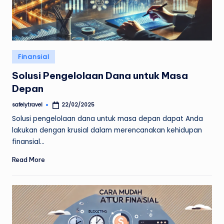
Posted
Finansial
in
Solusi Pengelolaan Dana untuk Masa
Depan
safelytravel
22/02/2025
Posted
by
Solusi pengelolaan dana untuk masa depan dapat Anda
lakukan dengan krusial dalam merencanakan kehidupan
finansial…
Read More