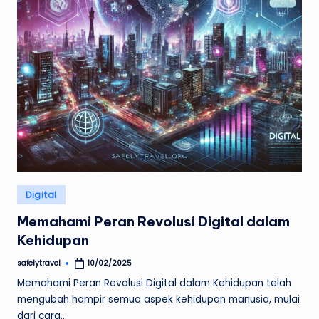
Posted
Digital
in
Memahami Peran Revolusi Digital dalam
Kehidupan
safelytravel
10/02/2025
Posted
by
Memahami Peran Revolusi Digital dalam Kehidupan telah
mengubah hampir semua aspek kehidupan manusia, mulai
dari cara…