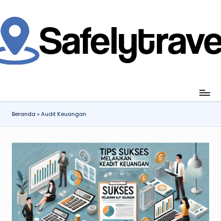
Skip
to
content
jahi
ia
gan
ang
Beranda
»
Audit Keuangan