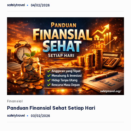
safelytravel
04/02/2026
Posted
by
Posted
Finansial
in
Panduan Finansial Sehat Setiap Hari
safelytravel
03/02/2026
Posted
by