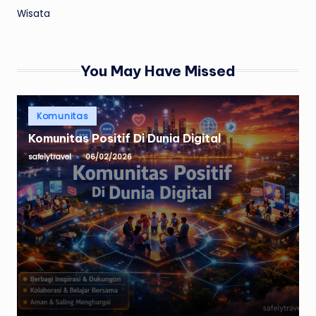
Wisata
You May Have Missed
Posted
Komunitas
in
Komunitas Positif Di Dunia Digital
safelytravel
06/02/2026
Posted
by