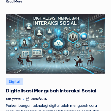
Read More
Posted
Digital
in
Digitalisasi Mengubah Interaksi Sosial
safelytravel
20/02/2025
Posted
by
Perkembangan teknologi digital telah mengubah cara