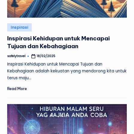
Posted
Inspirasi
in
Inspirasi Kehidupan untuk Mencapai
Tujuan dan Kebahagiaan
safelytravel
18/02/2025
Posted
by
Inspirasi Kehidupan untuk Mencapai Tujuan dan
Kebahagiaan adalah kekuatan yang mendorong kita untuk
terus maju…
Read More