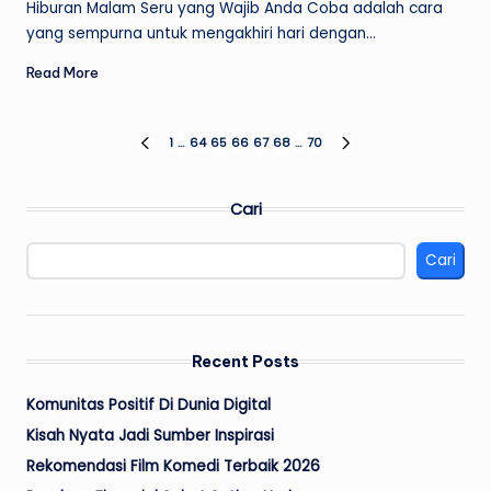
Hiburan Malam Seru yang Wajib Anda Coba adalah cara
yang sempurna untuk mengakhiri hari dengan…
Read More
Paginasi
1
…
64
65
66
67
68
…
70
PREVIOUS
NEXT
PAGE
PAGE
pos
Cari
Cari
Recent Posts
Komunitas Positif Di Dunia Digital
Kisah Nyata Jadi Sumber Inspirasi
Rekomendasi Film Komedi Terbaik 2026