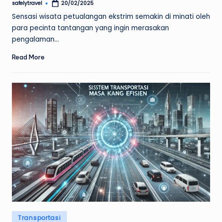
safelytravel
20/02/2025
Posted
by
Sensasi wisata petualangan ekstrim semakin di minati oleh
para pecinta tantangan yang ingin merasakan
pengalaman…
Read More
Posted
Transportasi