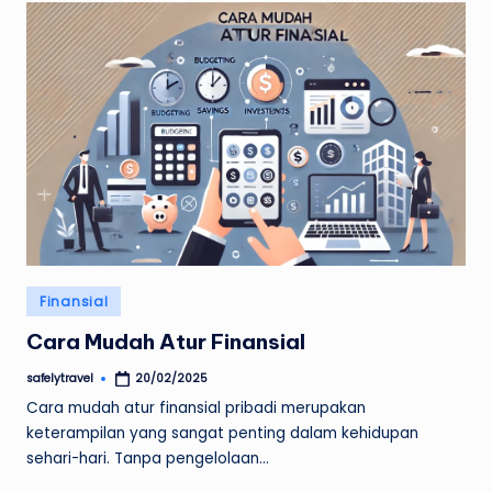
Posted
Finansial
in
Cara Mudah Atur Finansial
safelytravel
20/02/2025
Posted
by
Cara mudah atur finansial pribadi merupakan
keterampilan yang sangat penting dalam kehidupan
sehari-hari. Tanpa pengelolaan…