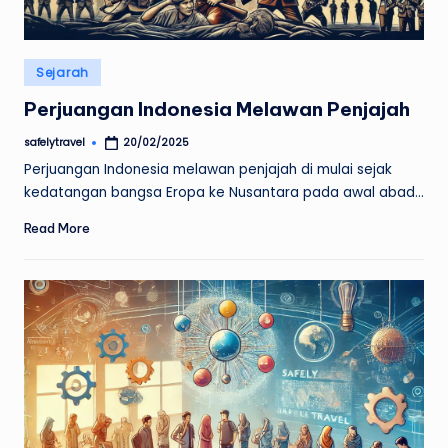
Posted
Sejarah
in
Perjuangan Indonesia Melawan Penjajah
safelytravel
20/02/2025
Posted
by
Perjuangan Indonesia melawan penjajah di mulai sejak
kedatangan bangsa Eropa ke Nusantara pada awal abad…
Read More