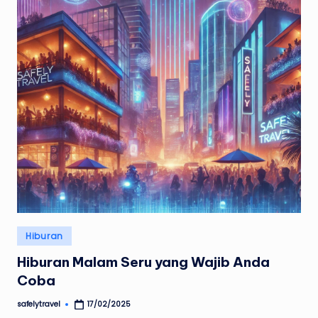
Posted
Hiburan
in
Hiburan Malam Seru yang Wajib Anda
Coba
safelytravel
17/02/2025
Posted
by