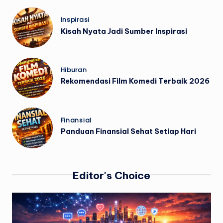
Posted
Inspirasi
in
Kisah Nyata Jadi Sumber Inspirasi
Posted
Hiburan
in
Rekomendasi Film Komedi Terbaik 2026
Posted
Finansial
in
Panduan Finansial Sehat Setiap Hari
Editor's Choice