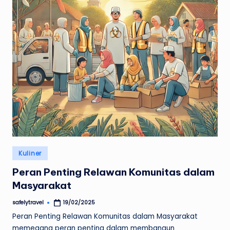
Posted
Kuliner
in
Peran Penting Relawan Komunitas dalam
Masyarakat
safelytravel
19/02/2025
Posted
by
Peran Penting Relawan Komunitas dalam Masyarakat
memegang peran penting dalam membangun