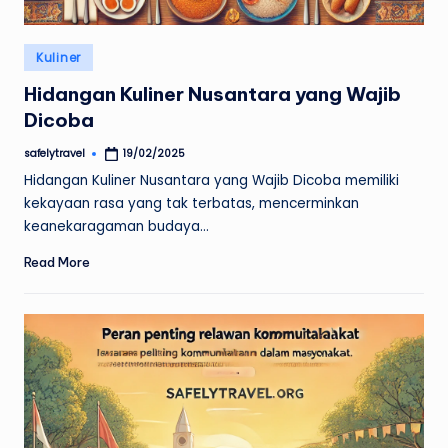
Posted
Kuliner
in
Hidangan Kuliner Nusantara yang Wajib
Dicoba
safelytravel
19/02/2025
Posted
by
Hidangan Kuliner Nusantara yang Wajib Dicoba memiliki
kekayaan rasa yang tak terbatas, mencerminkan
keanekaragaman budaya…
Read More