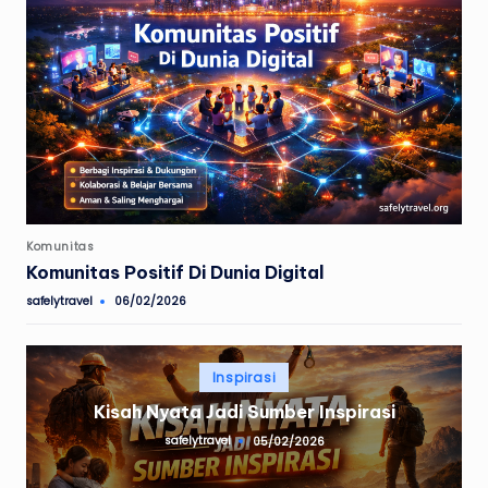
Posted
Komunitas
in
Komunitas Positif Di Dunia Digital
safelytravel
06/02/2026
Posted
by
Posted
Inspirasi
in
Kisah Nyata Jadi Sumber Inspirasi
safelytravel
05/02/2026
Posted
by