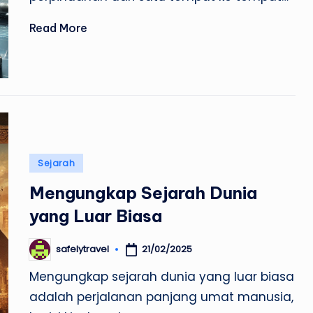
Read More
Posted
Sejarah
in
Mengungkap Sejarah Dunia
yang Luar Biasa
21/02/2025
safelytravel
Posted
by
Mengungkap sejarah dunia yang luar biasa
adalah perjalanan panjang umat manusia,