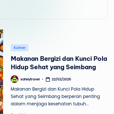
a
v
e
l
Posted
Kuliner
in
Makanan Bergizi dan Kunci Pola
Hidup Sehat yang Seimbang
22/02/2025
safelytravel
Posted
by
Makanan Bergizi dan Kunci Pola Hidup
Sehat yang Seimbang berperan penting
dalam menjaga kesehatan tubuh…