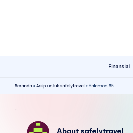
Skip
to
content
Finansial
Beranda
»
Arsip untuk safelytravel
»
Halaman 65
About safelytravel