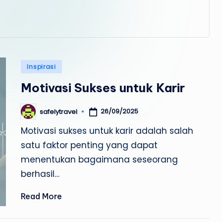
a
v
e
l
Posted
Inspirasi
in
Motivasi Sukses untuk Karir
26/09/2025
safelytravel
Posted
by
Motivasi sukses untuk karir adalah salah
satu faktor penting yang dapat
menentukan bagaimana seseorang
berhasil…
Read More