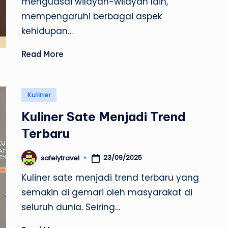
menguasai wilayah-wilayah lain,
mempengaruhi berbagai aspek
kehidupan…
Read More
Posted
Kuliner
in
Kuliner Sate Menjadi Trend
Terbaru
23/09/2025
safelytravel
Posted
by
Kuliner sate menjadi trend terbaru yang
semakin di gemari oleh masyarakat di
seluruh dunia. Seiring…