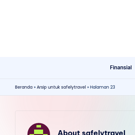
Skip
to
content
Finansial
Beranda
»
Arsip untuk safelytravel
»
Halaman 23
About safelytravel