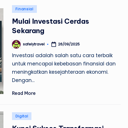
Posted
Finansial
in
Mulai Investasi Cerdas
Sekarang
26/09/2025
safelytravel
Posted
by
Investasi adalah salah satu cara terbaik
untuk mencapai kebebasan finansial dan
meningkatkan kesejahteraan ekonomi.
Dengan…
Read More
Posted
Digital
in